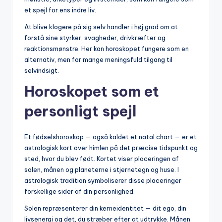
et spejl for ens indre liv.
At blive klogere på sig selv handler i høj grad om at
forstå sine styrker, svagheder, drivkræfter og
reaktionsmønstre. Her kan horoskopet fungere som en
alternativ, men for mange meningsfuld tilgang til
selvindsigt.
Horoskopet som et
personligt spejl
Et fødselshoroskop — også kaldet et natal chart — er et
astrologisk kort over himlen på det præcise tidspunkt og
sted, hvor du blev født. Kortet viser placeringen af
solen, månen og planeterne i stjernetegn og huse. I
astrologisk tradition symboliserer disse placeringer
forskellige sider af din personlighed.
Solen repræsenterer din kerneidentitet — dit ego, din
livsenergi og det, du stræber efter at udtrykke. Månen