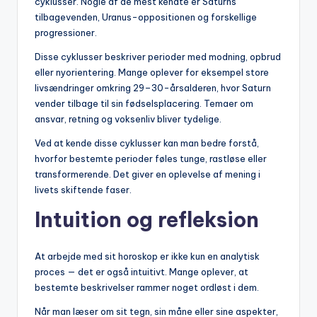
cyklusser. Nogle af de mest kendte er Saturns
tilbagevenden, Uranus-oppositionen og forskellige
progressioner.
Disse cyklusser beskriver perioder med modning, opbrud
eller nyorientering. Mange oplever for eksempel store
livsændringer omkring 29–30-årsalderen, hvor Saturn
vender tilbage til sin fødselsplacering. Temaer om
ansvar, retning og voksenliv bliver tydelige.
Ved at kende disse cyklusser kan man bedre forstå,
hvorfor bestemte perioder føles tunge, rastløse eller
transformerende. Det giver en oplevelse af mening i
livets skiftende faser.
Intuition og refleksion
At arbejde med sit horoskop er ikke kun en analytisk
proces — det er også intuitivt. Mange oplever, at
bestemte beskrivelser rammer noget ordløst i dem.
Når man læser om sit tegn, sin måne eller sine aspekter,