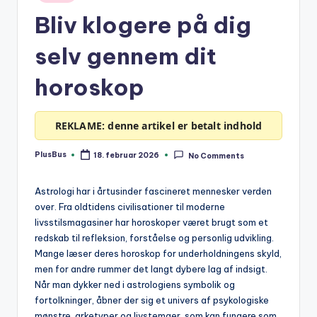
in
Bliv klogere på dig
selv gennem dit
horoskop
REKLAME: denne artikel er betalt indhold
PlusBus
18. februar 2026
No Comments
Posted
by
Astrologi har i årtusinder fascineret mennesker verden
over. Fra oldtidens civilisationer til moderne
livsstilsmagasiner har horoskoper været brugt som et
redskab til refleksion, forståelse og personlig udvikling.
Mange læser deres horoskop for underholdningens skyld,
men for andre rummer det langt dybere lag af indsigt.
Når man dykker ned i astrologiens symbolik og
fortolkninger, åbner der sig et univers af psykologiske
mønstre, arketyper og livstemaer, som kan fungere som