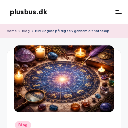
plusbus.dk
Skip
to
content
Home
Blog
Bliv klogere på dig selv gennem dit horoskop
Posted
Blog