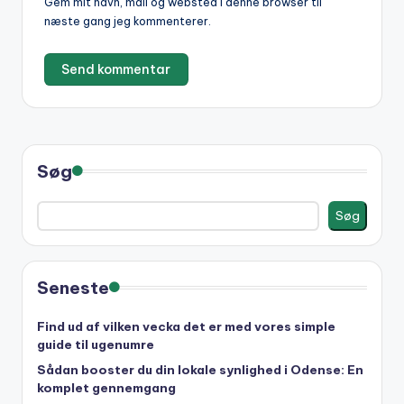
Gem mit navn, mail og websted i denne browser til
e
næste gang jeg kommenterer.
:
Søg
Søg
Seneste
Find ud af vilken vecka det er med vores simple
guide til ugenumre
Sådan booster du din lokale synlighed i Odense: En
komplet gennemgang