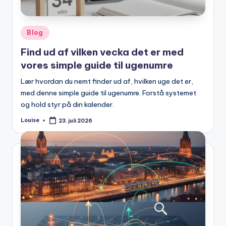
Posted
Blog
in
Find ud af vilken vecka det er med
vores simple guide til ugenumre
Lær hvordan du nemt finder ud af, hvilken uge det er,
med denne simple guide til ugenumre. Forstå systemet
og hold styr på din kalender.
Louise
23. juli 2026
Posted
by