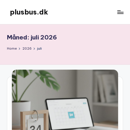
plusbus.dk
Skip
to
content
Måned:
juli 2026
Home
2026
juli